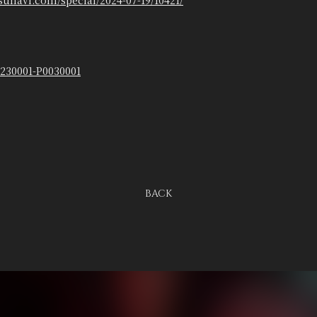
sunavi.com/special/2024-07-19/10421/
31230001-P0030001
BACK