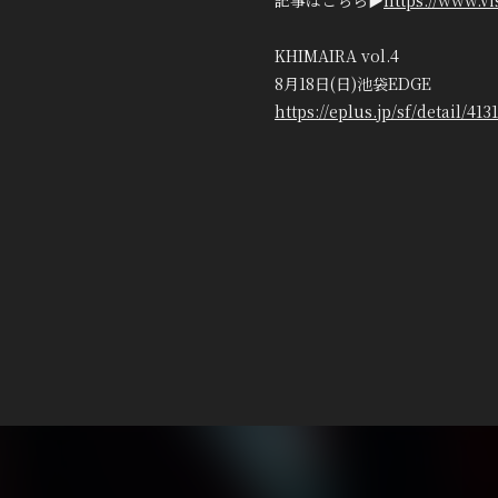
記事はこちら▶️
https://www.vi
KHIMAIRA vol.4
8月18日(日)池袋EDGE
https://eplus.jp/sf/detail/41