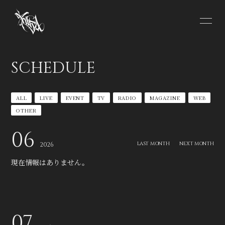
HOME
INFORMATION
SCHEDULE
SCHEDULE
PROFILE
ALL
LIVE
EVENT
TV
RADIO
MAGAZINE
WEB
VIDEO
DISCOGRAPHY
OTHER
CONTACT
06
LAST MONTH
NEXT MONTH
2026
現在情報はありません。
無料会員登録
ログイン
07