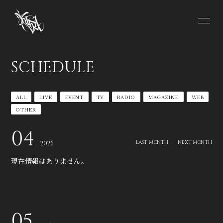
HOME
INFORMATION
SCHEDULE
SCHEDULE
PROFILE
ALL
LIVE
EVENT
TV
RADIO
MAGAZINE
WEB
VIDEO
DISCOGRAPHY
OTHER
CONTACT
04
LAST MONTH
NEXT MONTH
2026
現在情報はありません。
無料会員登録
ログイン
05