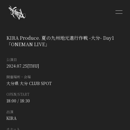
HOME
INFORMATION
KIRA Produce. 夏の九州地元進行作戦 -大分- Day1
SCHEDULE
PROFILE
「ONEMAN LIVE」
VIDEO
DISCOGRAPHY
公演日
2024.07.25
[THU]
CONTACT
開催場所・会場
大分県
大分 CLUB SPOT
OPEN/START
18:00 / 18:30
出演
無料会員登録
ログイン
KIRA
チケット