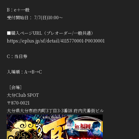
B：e＋一般
受付開始日： 7/7(日)10:00〜
■購入ページURL（プレオーダー/一般共通）
https://eplus.jp/sf/detail/4115770001-P0030001
C：当日券
入場順：A→B→C
［会場］
大分Club SPOT
〒870-0021
大分県大分市府内町3丁目3-3番18 府内弐番街ビル