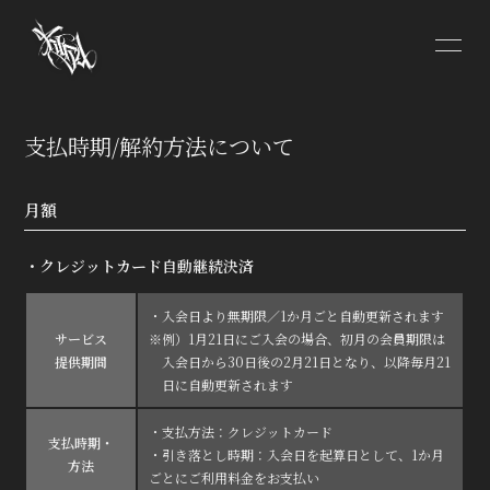
HOME
INFORMATION
支払時期/解約方法について
SCHEDULE
PROFILE
月額
VIDEO
DISCOGRAPHY
・クレジットカード自動継続決済
CONTACT
・入会日より無期限／1か月ごと自動更新されます
サービス
※例）1月21日にご入会の場合、初月の会員期限は
提供期間
入会日から30日後の2月21日となり、以降毎月21
日に自動更新されます
・支払方法：クレジットカード
無料会員登録
ログイン
支払時期・
・引き落とし時期：入会日を起算日として、1か月
方法
ごとにご利用料金をお支払い