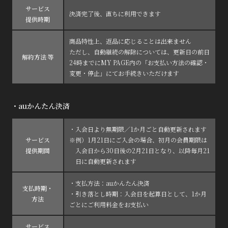
サービス
決済完了後、直ちに利用できます
提供時期
商品特性上、返品に応じることは出来ません
ただし、自動継続の解除については、更新日の前日
解約方法 等
24時までにMY PAGE内の「お支払い方法の確認・
変更・停止」にてお手続きいただけます
・auかんたん決済
・入会日より無期限／1か月ごと自動更新されます
サービス
※例）1月21日にご入会の場合、初月の会員期限は
提供期間
入会日から30日後の2月21日となり、以降毎月21
日に自動更新されます
・支払方法：auかんたん決済
支払時期・
・引き落とし時期：入会日を起算日として、1か月
方法
ごとにご利用料金をお支払い
サービス