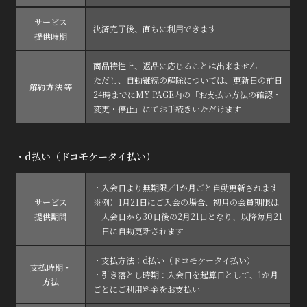
サービス
決済完了後、直ちに利用できます
提供時期
商品特性上、返品に応じることは出来ません
ただし、自動継続の解除については、更新日の前日
解約方法 等
24時までにMY PAGE内の「お支払い方法の確認・
変更・停止」にてお手続きいただけます
・d払い（ドコモケータイ払い）
・入会日より無期限／1か月ごと自動更新されます
サービス
※例）1月21日にご入会の場合、初月の会員期限は
提供期間
入会日から30日後の2月21日となり、以降毎月21
日に自動更新されます
・支払方法：d払い（ドコモケータイ払い）
支払時期・
・引き落とし時期：入会日を起算日として、1か月
方法
ごとにご利用料金をお支払い