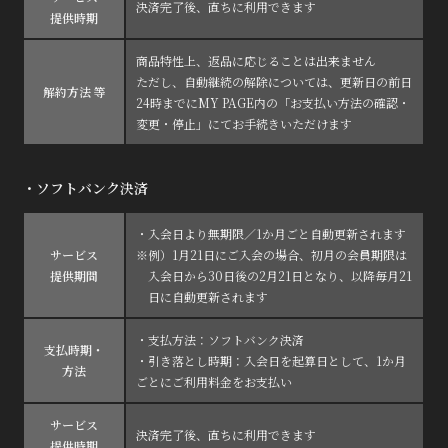
決済完了後、直ちに利用できます
提供時期
商品特性上、返品に応じることは出来ません
ただし、自動継続の解除については、更新日の前日
解約方法 等
24時までにMY PAGE内の「お支払い方法の確認・
変更・停止」にてお手続きいただけます
・ソフトバンク決済
・入会日より無期限／1か月ごと自動更新されます
サービス
※例）1月21日にご入会の場合、初月の会員期限は
提供期間
入会日から30日後の2月21日となり、以降毎月21
日に自動更新されます
・支払方法：ソフトバンク決済
支払時期・
・引き落とし時期：入会日を起算日として、1か月
方法
ごとにご利用料金をお支払い
サービス
決済完了後、直ちに利用できます
提供時期